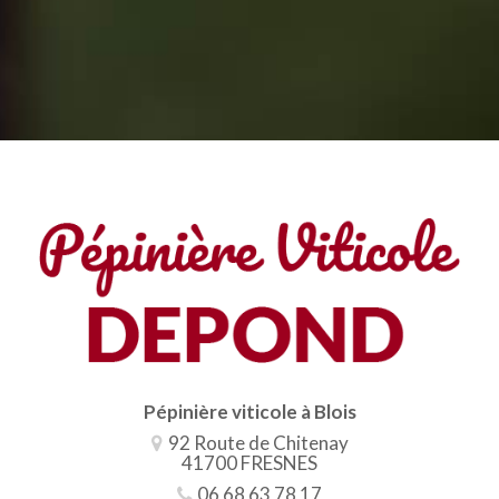
Pépinière viticole à Blois
92 Route de Chitenay
41700 FRESNES
06 68 63 78 17