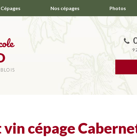
Cépages
Nos cépages
Photos
9
 BLOIS
 vin cépage Caberne