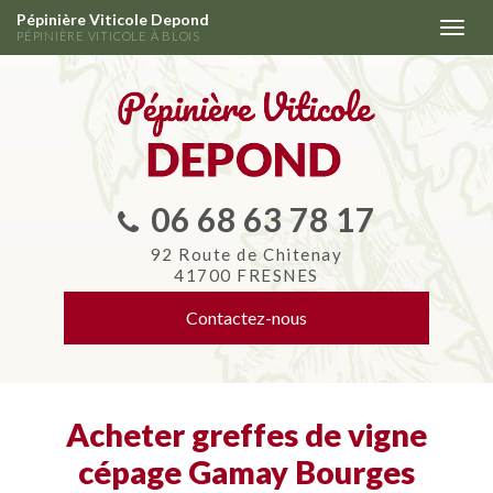
Aller
Pépinière Viticole Depond
Togg
au
PÉPINIÈRE VITICOLE À BLOIS
navi
contenu
principal
06 68 63 78 17
92 Route de Chitenay
41700 FRESNES
Contactez-
nous
Acheter greffes de vigne
cépage Gamay Bourges