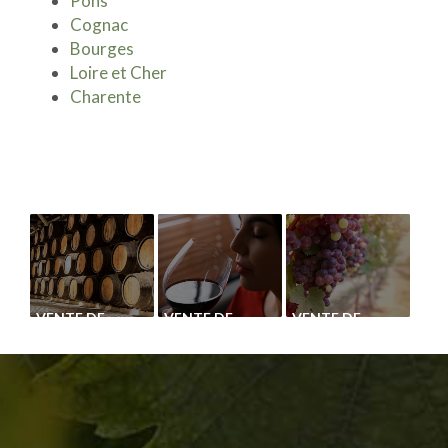
Pons
Cognac
Bourges
Loire et Cher
Charente
VENTE DE
VENTE DE
VENTE DE
CÉPAGE
CÉPAGE
CÉPAGE
SAUVIGNON
CABERNET
CHASSELAS
GRIS
ROUGE