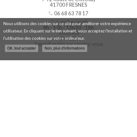
41700 FRESNES
06 68 63 78 17
Lundi au jeudi
Nous utilisons des cookies sur ce site pour améliorer votre expérience
8h
-
12h
/
13h30
-
18h
utilisateur. En cliquant sur le lien suivant, vous acceptez l'installation et
Vendredi
8h
-
13h
l'utilisation des cookies sur votre ordinateur.
Samedi matin sur rendez-vous
OK, tout accepter
Non, plus d'informations
Contactez votre pépinière
viticole à Blois
Nom
-
Prénom
Email
:
:
*
*
Tél.