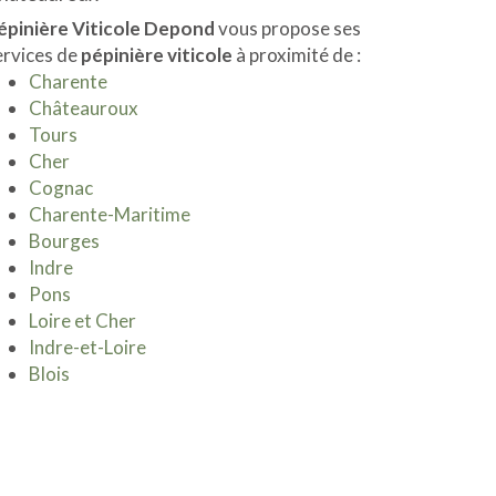
épinière Viticole Depond
vous propose ses
ervices de
pépinière viticole
à proximité de :
Charente
Châteauroux
Tours
Cher
Cognac
Charente-Maritime
Bourges
Indre
Pons
Loire et Cher
Indre-et-Loire
Blois