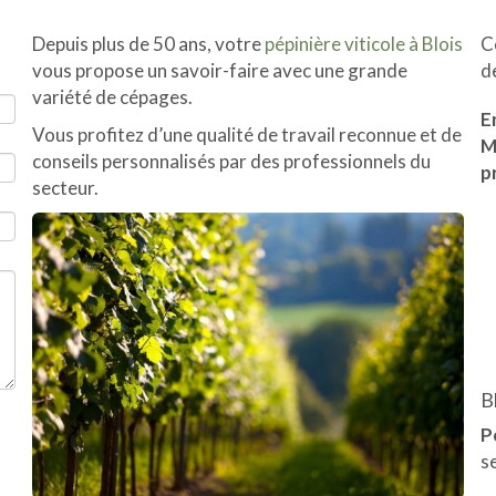
Depuis plus de 50 ans, votre
pépinière viticole à Blois
C
vous propose un savoir-faire avec une grande
d
variété de cépages.
E
Vous profitez d’une qualité de travail reconnue et de
M
conseils personnalisés par des professionnels du
p
secteur.
B
P
s