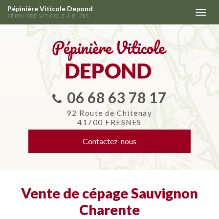
Aller
Pépinière Viticole Depond
Togg
au
PÉPINIÈRE VITICOLE À BLOIS
navi
contenu
principal
06 68 63 78 17
92 Route de Chitenay
41700 FRESNES
Contactez-
nous
Vente de cépage Sauvignon
Charente