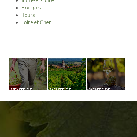
Indre-et-Loire
Bourges
Tours
Loire et Cher
VENTE DE
VENTE DE
VENTE DE
CÉPAGE
PLANT DE
CÉPAGE
CHASSELAS
VIGNE GAMAY
CHARDONNAY
BLANC
À BOURGES