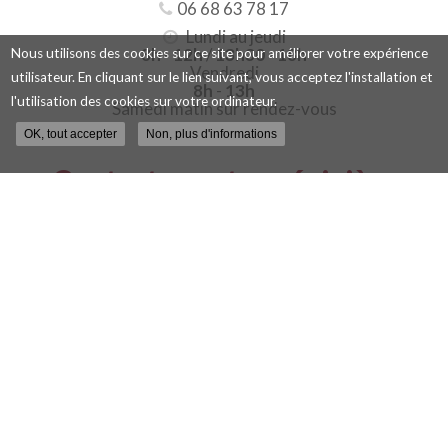
06 68 63 78 17
Lundi au jeudi
8h
-
12h
/
13h30
-
18h
Nous utilisons des cookies sur ce site pour améliorer votre expérience
Vendredi
utilisateur. En cliquant sur le lien suivant, vous acceptez l'installation et
8h
-
13h
l'utilisation des cookies sur votre ordinateur.
Samedi matin sur rendez-vous
OK, tout accepter
Non, plus d'informations
Contactez votre pépinière
viticole à Blois
Nom
-
Prénom
Email
:
:
*
*
Tél.
:
*