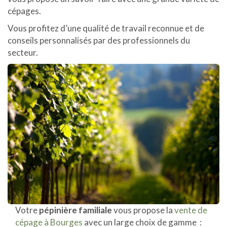
cépages.
Vous profitez d’une qualité de travail reconnue et de
conseils personnalisés par des professionnels du
secteur.
Votre
pépinière familiale
vous propose la
vente de
cépage à Bourges
avec un large choix de gamme :