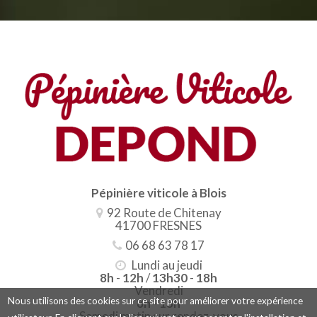
Pépinière viticole à Blois
92 Route de Chitenay
41700 FRESNES
06 68 63 78 17
Lundi au jeudi
8h
-
12h
/
13h30
-
18h
Vendredi
Nous utilisons des cookies sur ce site pour améliorer votre expérience
8h
-
13h
Samedi matin sur rendez-vous