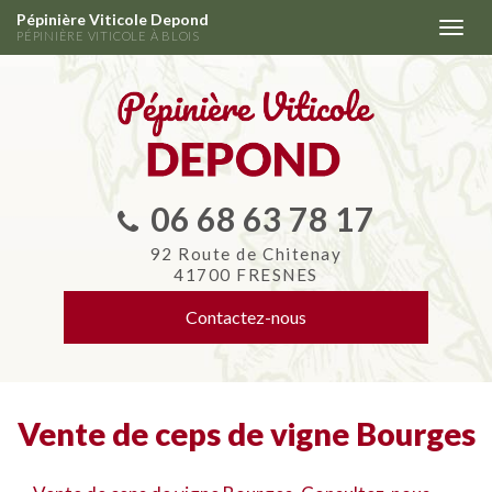
Aller
Pépinière Viticole Depond
Togg
au
PÉPINIÈRE VITICOLE À BLOIS
navi
contenu
principal
06 68 63 78 17
92 Route de Chitenay
41700 FRESNES
Contactez-
nous
Vente de ceps de vigne Bourges