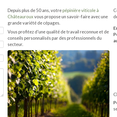
Depuis plus de 50 ans, votre
pépinière viticole à
C
Châteauroux
vous propose un savoir-faire avec une
d
grande variété de cépages.
E
Vous profitez d’une qualité de travail reconnue et de
P
conseils personnalisés par des professionnels du
a
secteur.
C
P
s