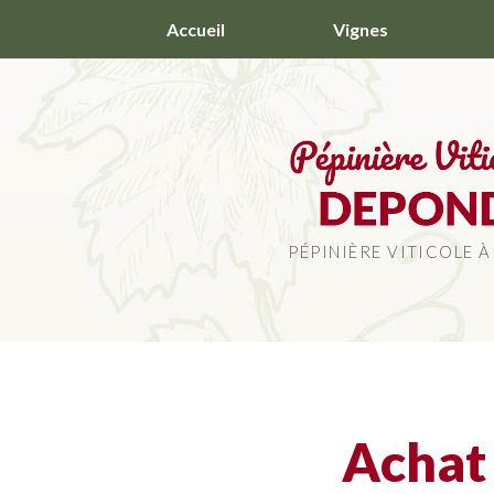
Aller
Accueil
Vignes
au
contenu
principal
PÉPINIÈRE VITICOLE À
Achat