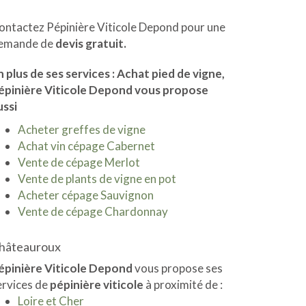
ontactez Pépinière Viticole Depond pour une
emande de
devis gratuit.
n plus de ses services :
Achat pied de vigne
,
épinière Viticole Depond vous propose
ussi
Acheter greffes de vigne
Achat vin cépage Cabernet
Vente de cépage Merlot
Vente de plants de vigne en pot
Acheter cépage Sauvignon
Vente de cépage Chardonnay
hâteauroux
épinière Viticole Depond
vous propose ses
ervices de
pépinière viticole
à proximité de :
Loire et Cher