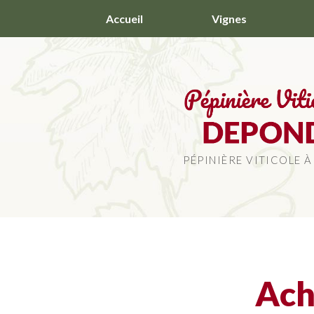
Aller
Accueil
Vignes
au
contenu
principal
PÉPINIÈRE VITICOLE À
Ach