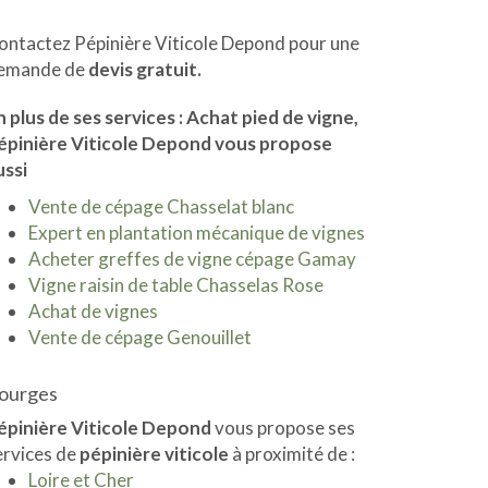
ontactez Pépinière Viticole Depond pour une
emande de
devis gratuit.
n plus de ses services :
Achat pied de vigne
,
épinière Viticole Depond vous propose
ussi
Vente de cépage Chasselat blanc
Expert en plantation mécanique de vignes
Acheter greffes de vigne cépage Gamay
Vigne raisin de table Chasselas Rose
Achat de vignes
Vente de cépage Genouillet
ourges
épinière Viticole Depond
vous propose ses
ervices de
pépinière viticole
à proximité de :
Loire et Cher