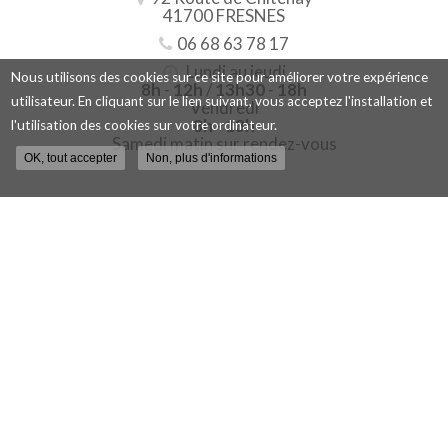
41700 FRESNES
06 68 63 78 17
Lundi au jeudi
Nous utilisons des cookies sur ce site pour améliorer votre expérience
8h
-
12h
/
13h30
-
18h
utilisateur. En cliquant sur le lien suivant, vous acceptez l'installation et
Vendredi
8h
-
13h
l'utilisation des cookies sur votre ordinateur.
Samedi matin sur rendez-vous
OK, tout accepter
Non, plus d'informations
Contactez votre pépinière
viticole à Blois
Nom
-
Prénom
Email
:
:
*
*
Tél.