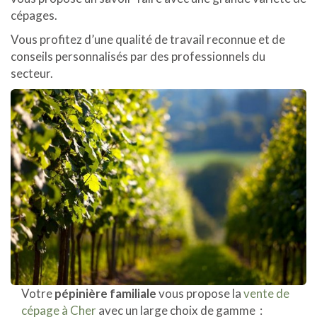
cépages.
Vous profitez d’une qualité de travail reconnue et de
conseils personnalisés par des professionnels du
secteur.
Votre
pépinière familiale
vous propose la
vente de
cépage à Cher
avec un large choix de gamme :