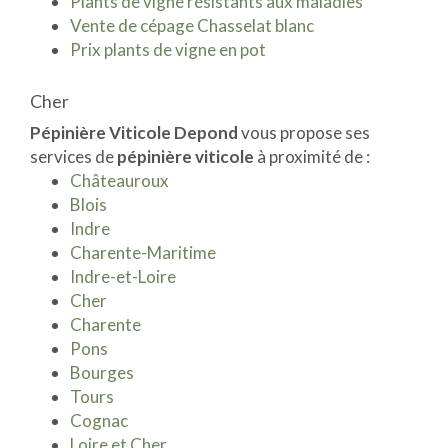
Plants de vigne résistants aux maladies
Vente de cépage Chasselat blanc
Prix plants de vigne en pot
Cher
Pépinière Viticole Depond
vous propose ses
services de
pépinière viticole
à proximité de :
Châteauroux
Blois
Indre
Charente-Maritime
Indre-et-Loire
Cher
Charente
Pons
Bourges
Tours
Cognac
Loire et Cher