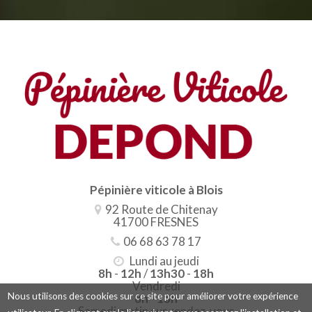
Pépinière viticole à Blois
92 Route de Chitenay
41700 FRESNES
06 68 63 78 17
Lundi au jeudi
8h
-
12h
/
13h30
-
18h
Vendredi
Nous utilisons des cookies sur ce site pour améliorer votre expérience
8h
-
13h
Samedi matin sur rendez-vous