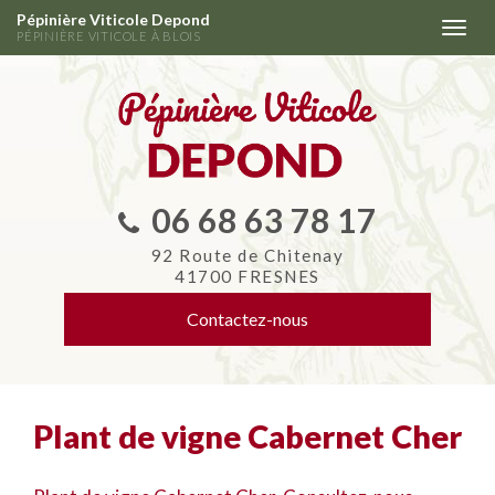
Aller
Pépinière Viticole Depond
Togg
au
PÉPINIÈRE VITICOLE À BLOIS
navi
contenu
principal
06 68 63 78 17
92 Route de Chitenay
41700 FRESNES
Contactez-
nous
Plant de vigne Cabernet Cher