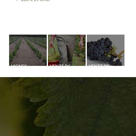
VIGNES
VENTE DE
VENTE DE
CÉPAGE
PLANTS DE
CHASSELAS
VIGNE DE
BLANC
GENOUILLET
DANS LE CHER