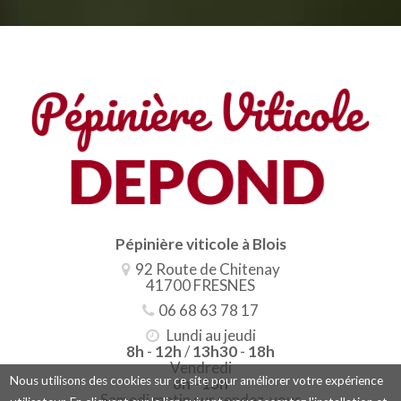
Pépinière viticole à Blois
92 Route de Chitenay
41700 FRESNES
06 68 63 78 17
Lundi au jeudi
8h
-
12h
/
13h30
-
18h
Vendredi
Nous utilisons des cookies sur ce site pour améliorer votre expérience
8h
-
13h
Samedi matin sur rendez-vous