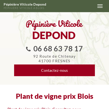
Aller
Pépinière Viticole Depond
Togg
au
PÉPINIÈRE VITICOLE À BLOIS
navi
contenu
principal
06 68 63 78 17
92 Route de Chitenay
41700 FRESNES
Contactez-
nous
Plant de vigne prix Blois