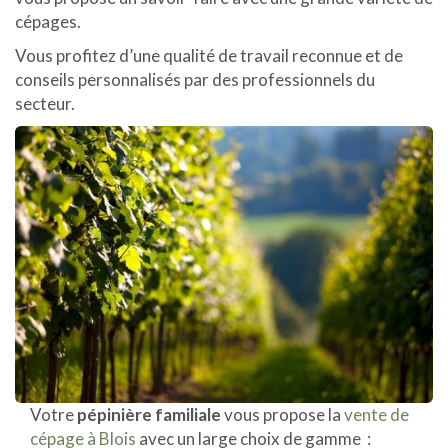
cépages.
Vous profitez d’une qualité de travail reconnue et de
conseils personnalisés par des professionnels du
secteur.
Votre
pépinière familiale
vous propose la
vente de
cépage à Blois
avec un large choix de gamme :