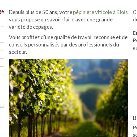
ge
Depuis plus de 50 ans, votre
pépinière viticole à Blois
C
vous propose un savoir-faire avec une grande
d
variété de cépages.
E
Vous profitez d’une qualité de travail reconnue et de
P
conseils personnalisés par des professionnels du
a
secteur.
B
P
s