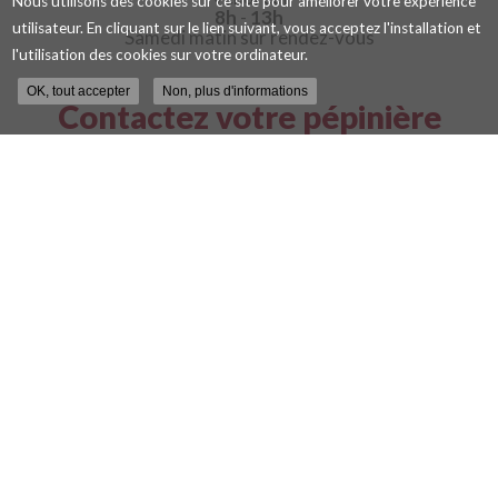
Nous utilisons des cookies sur ce site pour améliorer votre expérience
8h
-
13h
utilisateur. En cliquant sur le lien suivant, vous acceptez l'installation et
Samedi matin sur rendez-vous
l'utilisation des cookies sur votre ordinateur.
OK, tout accepter
Non, plus d'informations
Contactez votre pépinière
viticole à Blois
Nom
-
Prénom
Email
:
:
*
*
Tél.
:
*
Message
:
Envoyer