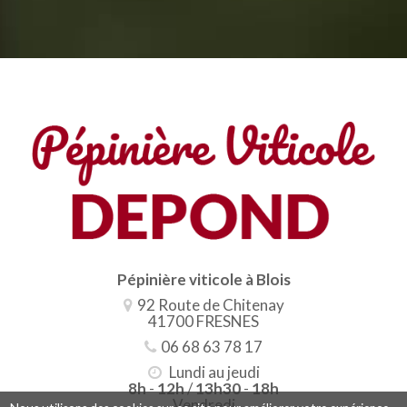
Pépinière viticole à Blois
92 Route de Chitenay
41700 FRESNES
06 68 63 78 17
Lundi au jeudi
8h
-
12h
/
13h30
-
18h
Vendredi