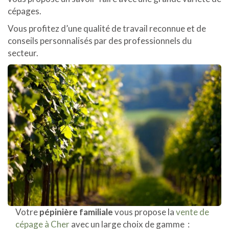
cépages.
Vous profitez d’une qualité de travail reconnue et de
conseils personnalisés par des professionnels du
secteur.
Votre
pépinière familiale
vous propose la
vente de
cépage à Cher
avec un large choix de gamme :