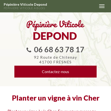
Aller
Pépinière Viticole Depond
Togg
au
PÉPINIÈRE VITICOLE À BLOIS
navi
contenu
principal
06 68 63 78 17
92 Route de Chitenay
41700 FRESNES
Contactez-
nous
Planter un vigne à vin Cher