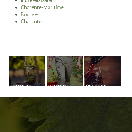
Indre-et-Loire
Charente-Maritime
Bourges
Charente
VENTE DE
VENTE DE
VENTE DE
PLANTS DE
CÉPAGE
CÉPAGE PINOT
VIGNE
CHASSELAS
GRIS
BLANC