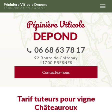
Aller
Pépinière Viticole Depond
Togg
au
PÉPINIÈRE VITICOLE À BLOIS
navi
contenu
principal
06 68 63 78 17
92 Route de Chitenay
41700 FRESNES
Contactez-
nous
Tarif tuteurs pour vigne
Châteauroux