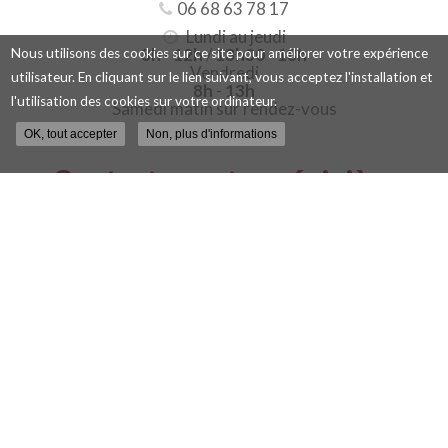
06 68 63 78 17
Lundi au jeudi
8h
-
12h
/
13h30
-
18h
Nous utilisons des cookies sur ce site pour améliorer votre expérience
Vendredi
utilisateur. En cliquant sur le lien suivant, vous acceptez l'installation et
8h
-
13h
l'utilisation des cookies sur votre ordinateur.
Samedi matin sur rendez-vous
OK, tout accepter
Non, plus d'informations
Contactez votre pépinière
viticole à Blois
Nom
-
Prénom
Email
:
:
*
*
Tél.
:
*