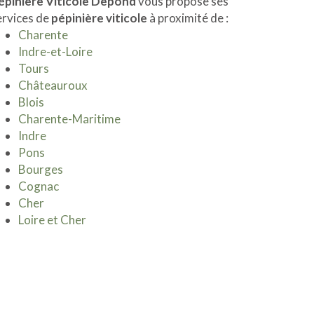
épinière Viticole Depond
vous propose ses
ervices de
pépinière viticole
à proximité de :
Charente
Indre-et-Loire
Tours
Châteauroux
Blois
Charente-Maritime
Indre
Pons
Bourges
Cognac
Cher
Loire et Cher