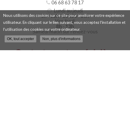
06 68 63 78 17
Lundi au jeudi
8h
-
12h
/
13h30
-
18h
Nous utilisons des cookies sur ce site pour améliorer votre expérience
Vendredi
utilisateur. En cliquant sur le lien suivant, vous acceptez l'installation et
8h
-
13h
l'utilisation des cookies sur votre ordinateur.
Samedi matin sur rendez-vous
OK, tout accepter
Non, plus d'informations
Contactez votre pépinière
viticole à Blois
Nom
-
Prénom
Email
:
:
*
*
Tél.
:
*