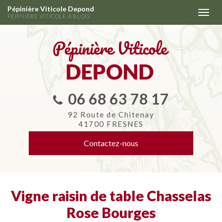
Aller
Pépinière Viticole Depond
Togg
au
PÉPINIÈRE VITICOLE À BLOIS
navi
contenu
principal
06 68 63 78 17
92 Route de Chitenay
41700 FRESNES
Contactez-
nous
Vigne raisin de table Chasselas
Rose Bourges