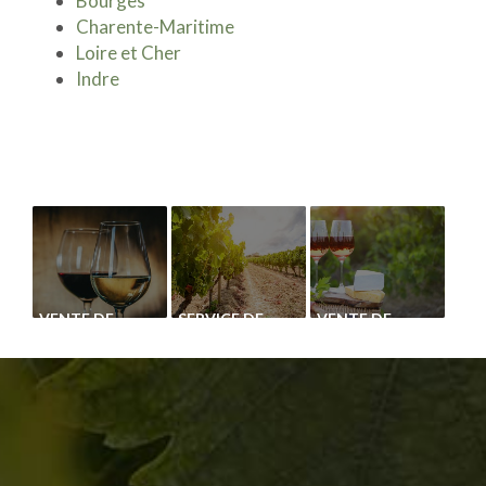
Bourges
Charente-Maritime
Loire et Cher
Indre
VENTE DE
SERVICE DE
VENTE DE
CÉPAGE GAMAY
PLANTATION
CÉPAGE UGNI
MÉCANIQUE DE
BLANC
VIGNE