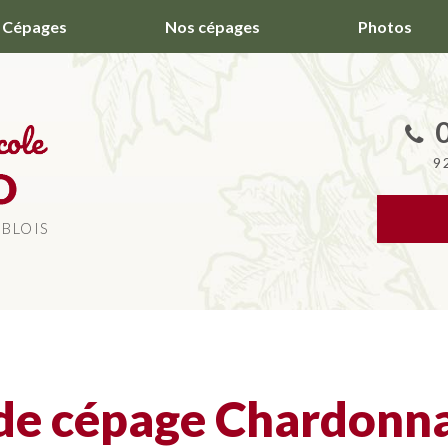
Cépages
Nos cépages
Photos
9
 BLOIS
de cépage Chardonna