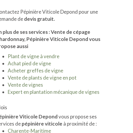
ontactez Pépinière Viticole Depond pour une
emande de
devis gratuit.
n plus de ses services :
Vente de cépage
hardonnay
, Pépinière Viticole Depond vous
ropose aussi
Plant de vigne à vendre
Achat pied de vigne
Acheter greffes de vigne
Vente de plants de vigne en pot
Vente de vignes
Expert en plantation mécanique de vignes
lois
épinière Viticole Depond
vous propose ses
ervices de
pépinière viticole
à proximité de :
Charente-Maritime