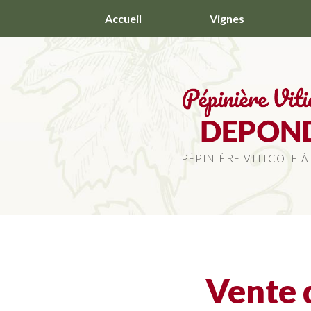
Aller
Accueil
Vignes
au
contenu
principal
PÉPINIÈRE VITICOLE À
Vente 