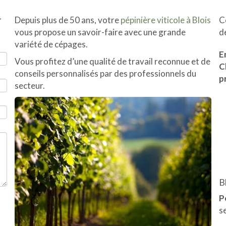
-
Depuis plus de 50 ans, votre
pépinière viticole à Blois
C
vous propose un savoir-faire avec une grande
d
variété de cépages.
E
Vous profitez d’une qualité de travail reconnue et de
C
conseils personnalisés par des professionnels du
p
secteur.
B
P
s