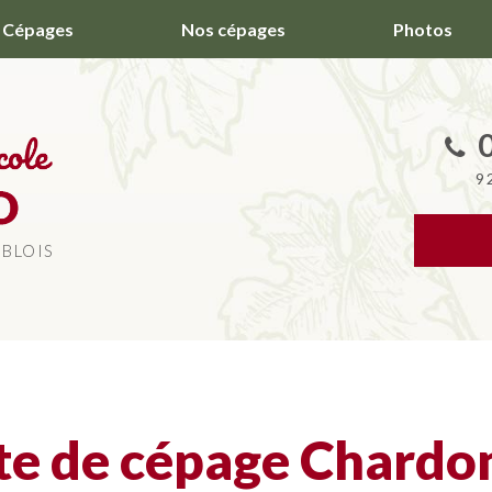
Cépages
Nos cépages
Photos
9
 BLOIS
te de cépage Chardo