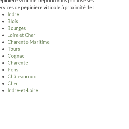
épinière Viticole Depond
vous propose ses
ervices de
pépinière viticole
à proximité de :
Indre
Blois
Bourges
Loire et Cher
Charente-Maritime
Tours
Cognac
Charente
Pons
Châteauroux
Cher
Indre-et-Loire